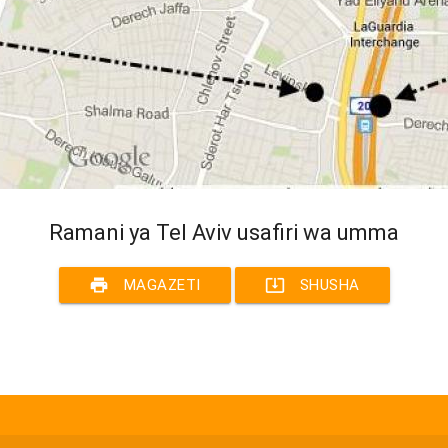
Ramani ya Tel Aviv usafiri wa umma
print
system_update_alt
MAGAZETI
SHUSHA